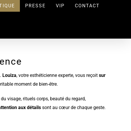
TIQUE
PRESSE
VIP
CONTACT
lence
e.
Louiza
, votre esthéticienne experte, vous reçoit
sur
éritable moment de bien‑être.
du visage, rituels corps, beauté du regard,
attention aux détails
sont au cœur de chaque geste.